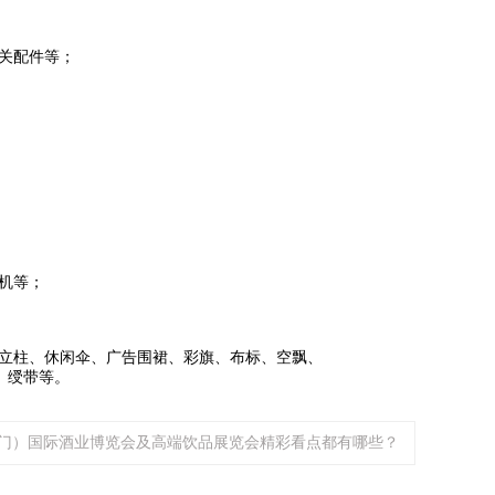
关配件等；
机等；
立柱、休闲伞、广告围裙、彩旗、布标、空飘、
、绶带等。
（厦门）国际酒业博览会及高端饮品展览会精彩看点都有哪些？